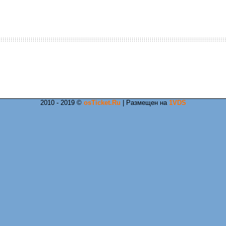
2010 - 2019 ©
osTicket.Ru
| Размещен на
1VDS