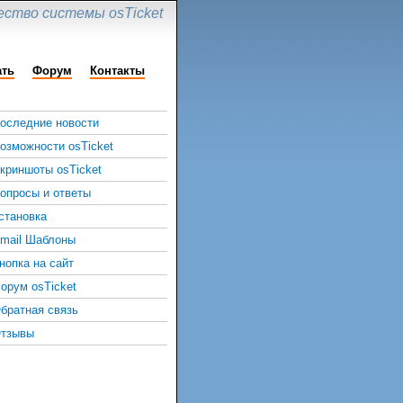
ство системы osTicket
ать
Форум
Контакты
оследние новости
озможности osTicket
криншоты osTicket
опросы и ответы
становка
mail Шаблоны
нопка на сайт
орум osTicket
братная связь
тзывы