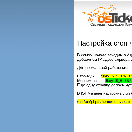
Настройка cron ч
В самом начале заходим в Адм
добавляем IP адрес сервера с
Для нормальной работы cron в
Строчку -
$key=$_SERVER['H
Меняем на -
$key=$_REQUEST[
Еще одну строчку делаем чут
В ISPManager настройка cron 
/usr/bin/php5 /home/пользова