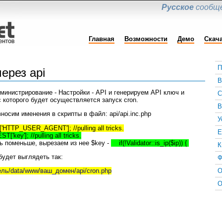
Русское
сообще
Главная
Возможности
Демо
Скач
П
ерез api
В
инистрирование - Настройки - API и генерируем API ключ и
С
 которого будет осуществляется запуск cron.
В
носим именения в скрипты в файл: api/api.inc.php
У
TTP_USER_AGENT']; //pulling all tricks.
E
'key']; //pulling all tricks.
ь поменьше, вырезаем из нее $key -
if(!Validator::is_ip($ip)) {
К
будет выглядеть так:
Ф
О
тель/data/www/ваш_домен/api/cron.php
О